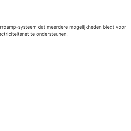
 Ferroamp-systeem dat meerdere mogelijkheden
biedt
voor
ectriciteits
net te ondersteunen.