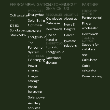
FERROAMP
NAVIGATION
CUSTOMER
ABOUT
PARTNER
SERVICE
US
PRODUCTS
FERROAMP-
PARTNER
EnergyHub
RESOURCES
ABOUT US
Odlingsgatan
Partnerportal
Knowledge
About us
7B
Solar String
Database
Find a
News &
Optimizer
174 53
wholesaler
Downloads
Insights
Sundbyberg,
Batteries
Downloads
Stockholm
Find an
Career
EnergyCloud
TOOLS &
installer
Investor
SUPPORT
The
ENERGYCLOUD
Support for
relations
Log in to
Ferroamp
installers
EnergyCloud
System
SSO
FUNCTIONS
Download
EV charging
Calculator
the app
Power
Cable
sharing
calculator
Energy
Dimensioning
storage
Phase
balancing
Solar power
Ancillery
services