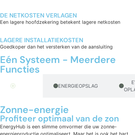
DE NETKOSTEN VERLAGEN
Een lagere hoofdzekering betekent lagere netkosten
LAGERE INSTALLATIEKOSTEN
Goedkoper dan het versterken van de aansluiting
Eén Systeem - Meerdere
Functies
Zonne-
E
ENERGIEOPSLAG
energie
OPL
Zonne-energie
Profiteer optimaal van de zon
EnergyHub is een
slimme
omvormer die uw zonne-
energieproductie optimaliseert. Maar het is ook het hart