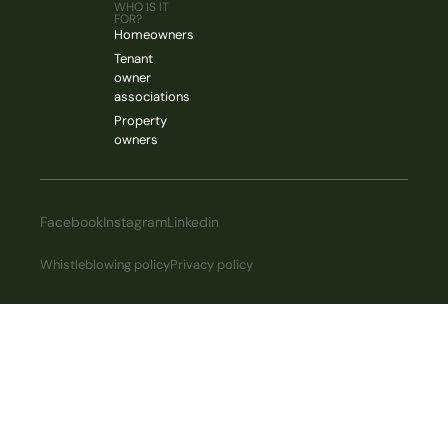
WHO IS IT
FOR?
Homeowners
Tenant
owner
associations
Property
owners
Facebook
Instagram
Linkedin
Whistleblowing policy
Privacy policy