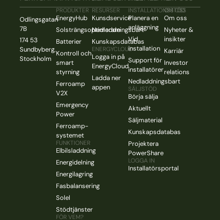
PRODUKTER
RESURSER
INSTALLATIONSSTÖD
OM OSS
EnergyHub
Kunsdservice
Planera en
Om oss
Odlingsgatan
anläggning
7B
Solsträngsoptimerare
Nedladdningsbart
Nyheter &
Vid
insikter
174 53
Batterier
Kunskapsdatabas
installation
Sundbyberg,
ENERGYCLOUD
Karriär
Kontroll och
Logga in på
Stockholm
Support för
smart
Investor
EnergyCloud
installatörer
styrning
relations
Ladda ner
Nedladdningsbart
Ferroamp
appen
SÄLJSTÖD
V2X
Börja sälja
Emergency
Aktuellt
Power
Säljmaterial
Ferroamp-
Kunskapsdatabas
systemet
FUNKTIONER
Projektera
Elbilsladdning
PowerShare
LOGGA IN
Energidelning
Installatörsportal
Energilagring
Fasbalansering
Solel
Stödtjänster
FÖR VEM?