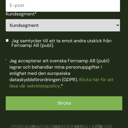
Kundsegment
*
Jag samtycker till att ta emot andra utskick från
Ferroamp AB (publ).
Jag accepterar att svenska Ferroamp AB (publ)
lagrar och behandlar mina personuppgifter i
enlighet med den europeiska
dataskyddsförordningen (GDPR).
Klicka här för att
läsa vår sekretesspolicy
.
*
FERROAMP
NAVIGATION
KUNDSERVICE
INSTALLATÖR
OM OSS