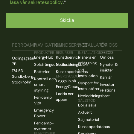
läsa vår sekretesspolicy
.
*
FERROAMP
NAVIGATION
KUNDSERVICE
INSTALLATÖR
OM OSS
PRODUKTER
RESURSER
INSTALLATIONSSTÖD
OM OSS
EnergyHub
Kunsdservice
Planera en
Om oss
Odlingsgatan
anläggning
7B
Solsträngsoptimerare
Nedladdningsbart
Nyheter &
Vid
insikter
174 53
Batterier
Kunskapsdatabas
installation
Sundbyberg,
ENERGYCLOUD
Karriär
Kontroll och
Logga in på
Stockholm
Support för
smart
Investor
EnergyCloud
installatörer
styrning
relations
Ladda ner
Nedladdningsbart
Ferroamp
appen
SÄLJSTÖD
V2X
Börja sälja
Emergency
Aktuellt
Power
Säljmaterial
Ferroamp-
Kunskapsdatabas
systemet
FUNKTIONER
Projektera