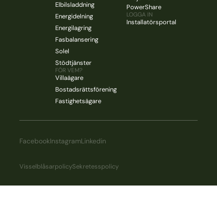
Elbilsladdning
PowerShare
LOGGA IN
Energidelning
Installatörsportal
Energilagring
Fasbalansering
Solel
Stödtjänster
FÖR VEM?
Villaägare
Bostadsrättsförening
Fastighetsägare
Facebook
Instagram
Linkedin
Visselblåsarpolicy
Sekretesspolicy