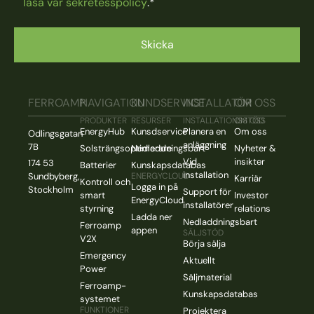
läsa vår sekretesspolicy
.
*
FERROAMP
NAVIGATION
KUNDSERVICE
INSTALLATÖR
OM OSS
PRODUKTER
RESURSER
INSTALLATIONSSTÖD
OM OSS
EnergyHub
Kunsdservice
Planera en
Om oss
Odlingsgatan
anläggning
7B
Solsträngsoptimerare
Nedladdningsbart
Nyheter &
Vid
insikter
174 53
Batterier
Kunskapsdatabas
installation
Sundbyberg,
ENERGYCLOUD
Karriär
Kontroll och
Logga in på
Stockholm
Support för
smart
Investor
EnergyCloud
installatörer
styrning
relations
Ladda ner
Nedladdningsbart
Ferroamp
appen
SÄLJSTÖD
V2X
Börja sälja
Emergency
Aktuellt
Power
Säljmaterial
Ferroamp-
Kunskapsdatabas
systemet
FUNKTIONER
Projektera