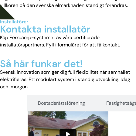
villkoren på den svenska elmarknaden ständigt förändras.
LÄS MER OM LÖSNINGEN
Installatörer
Kontakta installatör
Köp Ferroamp-systemet av våra certifierade
installatörspartners. Fyll i formuläret för att få kontakt.
KONTAKTA INSTALLATÖR
Så här funkar det!
Svensk innovation som ger dig full flexibilitet när samhället
elektrifieras. Ett modulärt system i ständig utveckling. Idag
och imorgon.
llaägare
Bostadsrättsförening
Fastighetsäg