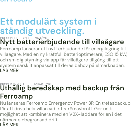
Ett modulärt system i
ständig utveckling.
PRESSMEDDELANDE
MAJ/26
Nytt batterierbjudande till villaägare
Ferroamp lanserar ett nytt erbjudande för energilagring till
villaägare. Med en ny kraftfull batterioptimerare, ESO 15 kW,
och smidig styrning via app får villaägare tillgång till ett
system särskilt anpassat till deras behov på elmarknaden.
LÄS MER
PRODUKTNYHET
FEBRUARI/26
Uthållig beredskap med backup från
Ferroamp
Nu lanseras Ferroamp Emergency Power 3P. En trefasbackup
för att driva hela villan vid ett strömavbrott. Ger unik
möjlighet att kombinera med en V2X-laddare för en i det
närmaste obegränsad drift.
LÄS MER