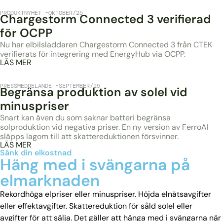
PRODUKTNYHET
OKTOBER/25
Chargestorm Connected 3 verifierad
för OCPP
Nu har elbilsladdaren Chargestorm Connected 3 från CTEK
verifierats för integrering med EnergyHub via OCPP.
LÄS MER
PRESSMEDDELANDE
SEPTEMBER/25
Begränsa produktion av solel vid
minuspriser
Snart kan även du som saknar batteri begränsa
solproduktion vid negativa priser. En ny version av FerroAI
släpps lagom till att skattereduktionen försvinner.
LÄS MER
Sänk din elkostnad
Häng med i svängarna på
elmarknaden
Rekordhöga elpriser eller minuspriser. Höjda elnätsavgifter
eller effektavgifter. Skattereduktion för såld solel eller
avgifter för att sälja. Det gäller att hänga med i svängarna när