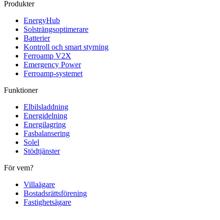
Produkter
EnergyHub
Solsträngsoptimerare
Batterier
Kontroll och smart styrning
Ferroamp V2X
Emergency Power
Ferroamp-systemet
Funktioner
Elbilsladdning
Energidelning
Energilagring
Fasbalansering
Solel
Stödtjänster
För vem?
Villaägare
Bostadsrättsförening
Fastighetsägare