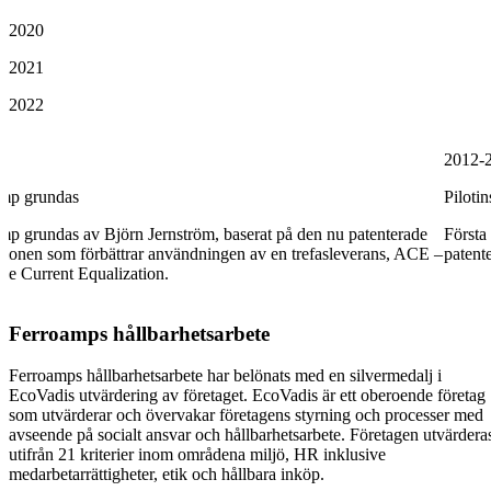
2020
2021
2022
2012-
amp grundas
Pilotin
mp grundas av Björn Jernström, baserat på den nu patenterade
Första 
tionen som förbättrar användningen av en trefasleverans, ACE –
patent
ve Current Equalization.
Ferroamps hållbarhetsarbete
Ferroamps hållbarhetsarbete har belönats med en silvermedalj i
EcoVadis utvärdering av företaget. EcoVadis är ett oberoende företag
som utvärderar och övervakar företagens styrning och processer med
avseende på socialt ansvar och hållbarhetsarbete. Företagen utvärdera
utifrån 21 kriterier inom områdena miljö, HR inklusive
medarbetarrättigheter, etik och hållbara inköp.