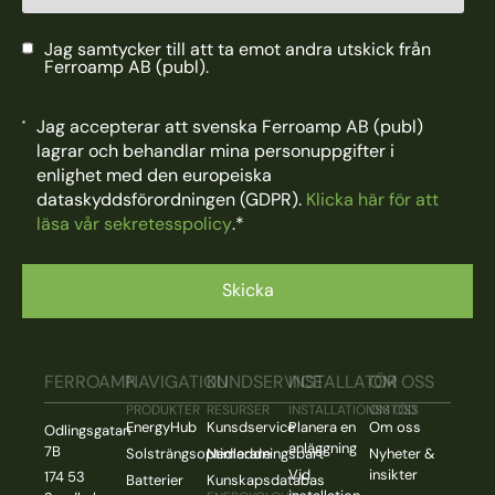
Jag samtycker till att ta emot andra utskick från
Ferroamp AB (publ).
Jag accepterar att svenska Ferroamp AB (publ)
lagrar och behandlar mina personuppgifter i
enlighet med den europeiska
dataskyddsförordningen (GDPR).
Klicka här för att
läsa vår sekretesspolicy
.
*
FERROAMP
NAVIGATION
KUNDSERVICE
INSTALLATÖR
OM OSS
PRODUKTER
RESURSER
INSTALLATIONSSTÖD
OM OSS
EnergyHub
Kunsdservice
Planera en
Om oss
Odlingsgatan
anläggning
7B
Solsträngsoptimerare
Nedladdningsbart
Nyheter &
Vid
insikter
174 53
Batterier
Kunskapsdatabas