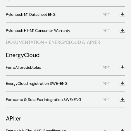
Pylontech M1 Datasheet ENG
PDF
Pylontech H1+M1 Consumer Warranty
PDF
DOKUMENTATION - ENERGYCLOUD & API:ER
EnergyCloud
FerroAI produktblad
PDF
EnergyCloud registration SWE+ENG
PDF
Ferroamp & SolarFox Integration SWE+ENG
PDF
API:er
EnergyHub Cloud API Specification