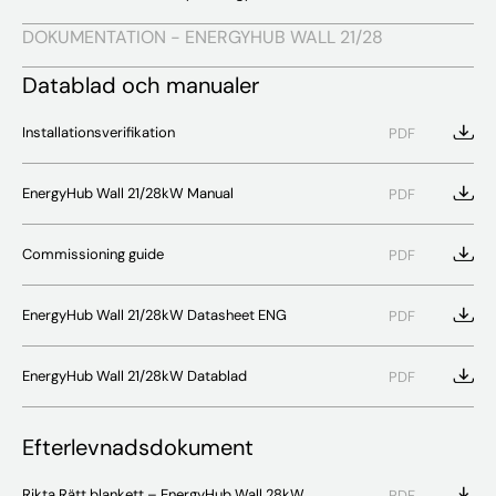
DOKUMENTATION - ENERGYHUB WALL 21/28
Datablad och manualer
Installationsverifikation
PDF
EnergyHub Wall 21/28kW Manual
PDF
Commissioning guide
PDF
EnergyHub Wall 21/28kW Datasheet ENG
PDF
EnergyHub Wall 21/28kW Datablad
PDF
Efterlevnadsdokument
Rikta Rätt blankett – EnergyHub Wall 28kW
PDF