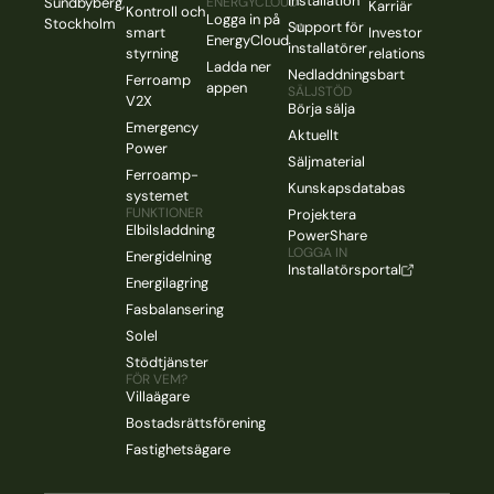
installation
Sundbyberg,
ENERGYCLOUD
Karriär
Kontroll och
Logga in på
Stockholm
Support för
smart
Investor
EnergyCloud
installatörer
styrning
relations
Ladda ner
Nedladdningsbart
Ferroamp
appen
SÄLJSTÖD
V2X
Börja sälja
Emergency
Aktuellt
Power
Säljmaterial
Ferroamp-
Kunskapsdatabas
systemet
FUNKTIONER
Projektera
Elbilsladdning
PowerShare
LOGGA IN
Energidelning
Installatörsportal
Energilagring
Fasbalansering
Solel
Stödtjänster
FÖR VEM?
Villaägare
Bostadsrättsförening
Fastighetsägare