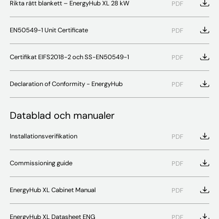
Rikta rätt blankett – EnergyHub XL 28 kW
PDF
EN50549-1 Unit Certificate
PDF
Certifikat EIFS2018-2 och SS-EN50549-1
PDF
Declaration of Conformity - EnergyHub
PDF
Datablad och manualer
Installationsverifikation
PDF
Commissioning guide
PDF
EnergyHub XL Cabinet Manual
PDF
EnergyHub XL Datasheet ENG
PDF