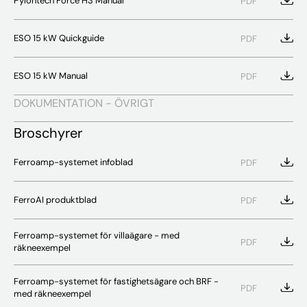
Pylontech Force H3 Manual
PDF
ESO 15 kW Quickguide
PDF
ESO 15 kW Manual
PDF
DOKUMENTATION - ÖVRIGT
Broschyrer
Ferroamp-systemet infoblad
PDF
FerroAI produktblad
PDF
Ferroamp-systemet för villaägare - med
PDF
räkneexempel
Ferroamp-systemet för fastighetsägare och BRF -
PDF
med räkneexempel