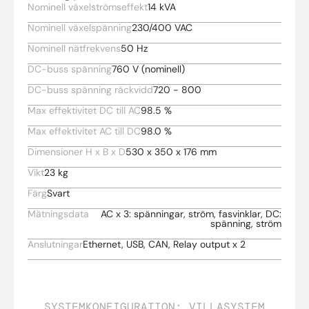
Nominell växelströmseffekt
14 kVA
Nominell växelspänning
230/400 VAC
Nominell nätfrekvens
50 Hz
DC-buss spänning
760 V (nominell)
DC-buss spänning räckvidd
720 - 800
Max effektivitet DC till AC
98.5 %
Max effektivitet AC till DC
98.0 %
Dimensioner H x B x D
530 x 350 x 176 mm
Vikt
23 kg
Färg
Svart
Mätningsdata
AC x 3: spänningar, ström, fasvinklar, DC:
spänning, ström
Anslutningar
Ethernet, USB, CAN, Relay output x 2
SYSTEMKONFIGURATION: VILLASYSTEM