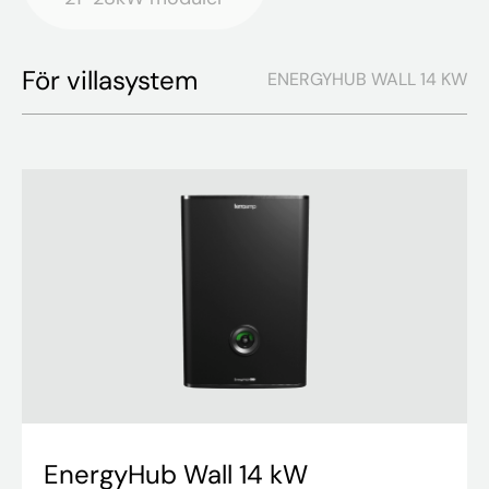
För villasystem
ENERGYHUB WALL 14 KW
EnergyHub Wall 14 kW