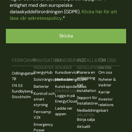
enlighet med den europeiska
dataskyddsförordningen (GDPR).
Klicka här för att
läsa vår sekretesspolicy
.
*
FERROAMP
NAVIGATION
KUNDSERVICE
INSTALLATÖR
OM OSS
PRODUKTER
RESURSER
INSTALLATIONSSTÖD
OM OSS
EnergyHub
Kunsdservice
Planera en
Om oss
Odlingsgatan
anläggning
7B
Solsträngsoptimerare
Nedladdningsbart
Nyheter &
Vid
insikter
174 53
Batterier
Kunskapsdatabas
installation
Sundbyberg,
ENERGYCLOUD
Karriär
Kontroll och
Logga in på
Stockholm
Support för
smart
Investor
EnergyCloud
installatörer
styrning
relations
Ladda ner
Nedladdningsbart
Ferroamp
appen
SÄLJSTÖD
V2X
Börja sälja
Emergency
Aktuellt
Power