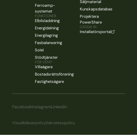
Säljmaterial
Ferroamp-
Kunskapsdatabas
systemet
FUNKTIONER
Projektera
Elbilsladdning
PowerShare
LOGGA IN
Energidelning
Installatörsportal
Energilagring
Fasbalansering
Solel
Stödtjänster
FÖR VEM?
Villaägare
Bostadsrättsförening
Fastighetsägare
Facebook
Instagram
Linkedin
Visselblåsarpolicy
Sekretesspolicy