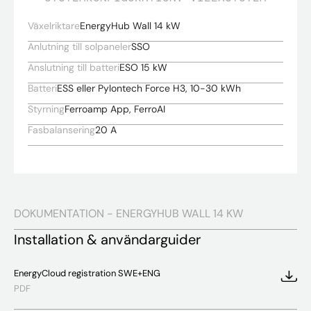
Växelriktare
EnergyHub Wall 14 kW
Anlutning till solpaneler
SSO
Anslutning till batteri
ESO 15 kW
Batteri
ESS eller Pylontech Force H3, 10-30 kWh
Styrning
Ferroamp App, FerroAI
Fasbalansering
20 A
DOKUMENTATION - ENERGYHUB WALL 14 KW
Installation & användarguider
EnergyCloud registration SWE+ENG
PDF