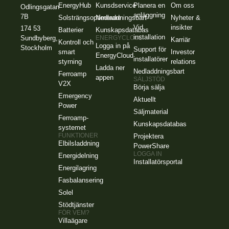
EnergyHub
Kunsdservice
Planera en
Om oss
Odlingsgatan
anläggning
7B
Solsträngsoptimerare
Nedladdningsbart
Nyheter &
Vid
insikter
174 53
Batterier
Kunskapsdatabas
installation
Sundbyberg,
ENERGYCLOUD
Karriär
Kontroll och
Logga in på
Stockholm
Support för
smart
Investor
EnergyCloud
installatörer
styrning
relations
Ladda ner
Nedladdningsbart
Ferroamp
appen
SÄLJSTÖD
V2X
Börja sälja
Emergency
Aktuellt
Power
Säljmaterial
Ferroamp-
Kunskapsdatabas
systemet
FUNKTIONER
Projektera
Elbilsladdning
PowerShare
LOGGA IN
Energidelning
Installatörsportal
Energilagring
Fasbalansering
Solel
Stödtjänster
FÖR VEM?
Villaägare