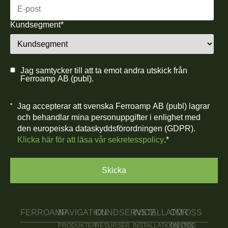
Kundsegment
*
Jag samtycker till att ta emot andra utskick från
Ferroamp AB (publ).
Jag accepterar att svenska Ferroamp AB (publ) lagrar
och behandlar mina personuppgifter i enlighet med
den europeiska dataskyddsförordningen (GDPR).
Klicka här för att läsa vår sekretesspolicy
.
*
FERROAMP
NAVIGATION
KUNDSERVICE
INSTALLATÖR
OM OSS
PRODUKTER
RESURSER
INSTALLATIONSSTÖD
OM OSS