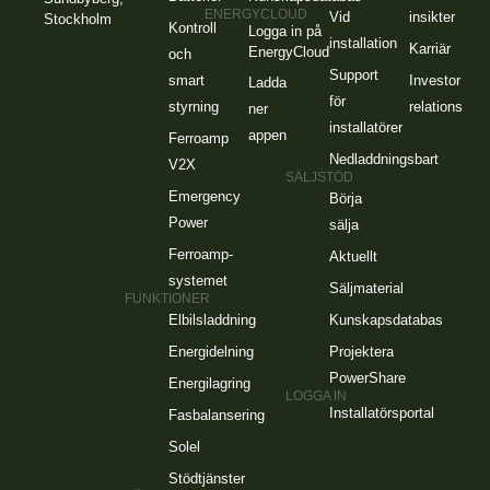
ENERGYCLOUD
Vid
insikter
Stockholm
Kontroll
Logga in på
installation
Karriär
EnergyCloud
och
Support
smart
Investor
Ladda
för
styrning
relations
ner
installatörer
appen
Ferroamp
Nedladdningsbart
V2X
SÄLJSTÖD
Emergency
Börja
Power
sälja
Ferroamp-
Aktuellt
systemet
Säljmaterial
FUNKTIONER
Elbilsladdning
Kunskapsdatabas
Energidelning
Projektera
PowerShare
Energilagring
LOGGA IN
Installatörsportal
Fasbalansering
Solel
Stödtjänster