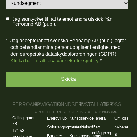
Jag samtycker till att ta emot andra utskick från
Ferroamp AB (publ).
Jag accepterar att svenska Ferroamp AB (publ) lagrar
och behandlar mina personuppgifter i enlighet med
den europeiska dataskyddsförordningen (GDPR).
Klicka här för att läsa vår sekretesspolicy
.
*
FERROAMP
NAVIGATION
KUNDSERVICE
INSTALLATÖR
OM OSS
PRODUKTER
RESURSER
INSTALLATIONSSTÖD
OM OSS
Odlingsgatan
EnergyHub
Kunsdservice
Planera
Om oss
7B
en
Solsträngsoptimerare
Nedladdningsbart
Nyheter
174 53
anläggning
&
Batterier
Kunskapsdatabas
Sundbyberg,