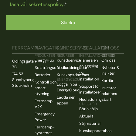
läsa vår sekretesspolicy
.
*
FERROAMP
NAVIGATION
KUNDSERVICE
INSTALLATÖR
OM OSS
PRODUKTER
RESURSER
INSTALLATIONSSTÖD
OM OSS
EnergyHub
Kunsdservice
Planera en
Om oss
Odlingsgatan
anläggning
7B
Solsträngsoptimerare
Nedladdningsbart
Nyheter &
Vid
insikter
174 53
Batterier
Kunskapsdatabas
installation
Sundbyberg,
ENERGYCLOUD
Karriär
Kontroll och
Logga in på
Stockholm
Support för
smart
Investor
EnergyCloud
installatörer
styrning
relations
Ladda ner
Nedladdningsbart
Ferroamp
appen
SÄLJSTÖD
V2X
Börja sälja
Emergency
Aktuellt
Power
Säljmaterial
Ferroamp-
Kunskapsdatabas
systemet