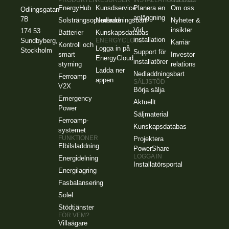
PRODUKTER
RESURSER
INSTALLATIONSSTÖD
OM OSS
EnergyHub
Kunsdservice
Planera en
Om oss
Odlingsgatan
anläggning
7B
Solsträngsoptimerare
Nedladdningsbart
Nyheter &
Vid
insikter
174 53
Batterier
Kunskapsdatabas
installation
Sundbyberg,
ENERGYCLOUD
Karriär
Kontroll och
Logga in på
Stockholm
Support för
smart
Investor
EnergyCloud
installatörer
styrning
relations
Ladda ner
Nedladdningsbart
Ferroamp
appen
SÄLJSTÖD
V2X
Börja sälja
Emergency
Aktuellt
Power
Säljmaterial
Ferroamp-
Kunskapsdatabas
systemet
FUNKTIONER
Projektera
Elbilsladdning
PowerShare
LOGGA IN
Energidelning
Installatörsportal
Energilagring
Fasbalansering
Solel
Stödtjänster
FÖR VEM?
Villaägare