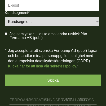
Kundsegment
*
Jag samtycker till att ta emot andra utskick från
Ferroamp AB (publ).
Jag accepterar att svenska Ferroamp AB (publ) lagrar
och behandlar mina personuppgifter i enlighet med
den europeiska dataskyddsförordningen (GDPR).
Klicka här för att läsa vår sekretesspolicy
.
*
FERROAMP
NAVIGATION
KUNDSERVICE
INSTALLATÖR
OM OSS