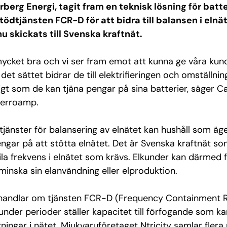
rberg Energi
, tagit fram
en teknisk lösning för batte
tödtjänsten FCR-D för att bidra till balansen i eln
nu skickats till Svenska kraftnät.
mycket bra och vi ser fram emot att kunna ge våra kund
et sättet bidrar de till elektrifieringen och omställningen
gt som de kan tjäna pengar på sina batterier, säger C
Ferroamp.
jänster för balansering av elnätet kan hushåll som äger
engar på att stötta elnätet. Det är Svenska kraftnät so
bila frekvens i elnätet som krävs. Elkunder kan därmed f
inska sin elanvändning eller elproduktion.
handlar om tjänsten FCR-D (Frequency Containment R
under perioder ställer kapacitet till förfogande som 
törningar i nätet. Mjukvaruföretaget Ntricity samlar fle