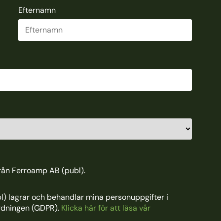
Efternamn
från Ferroamp AB (publ).
) lagrar och behandlar mina personuppgifter i
rdningen (GDPR).
Klicka här för att läsa vår