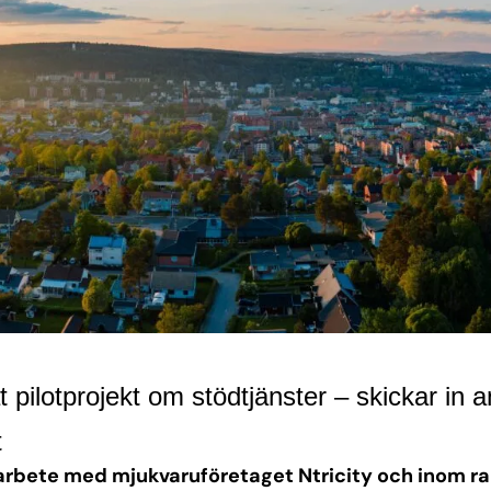
at
pilotprojekt om stödtjänster
– skickar
in
a
t
marbete med mjukvaruföretaget
Ntricity
och
inom ra