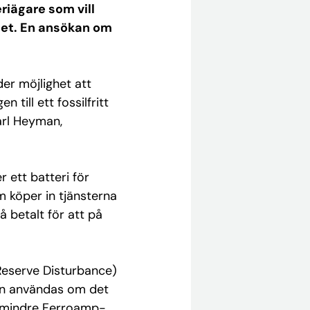
riägare som vill
ätet. En ansökan om
er möjlighet att
 till ett fossilfritt
arl Heyman,
 ett batteri för
m köper in tjänsterna
å betalt för att på
eserve Disturbance)
kan användas om det
ra mindre Ferroamp-