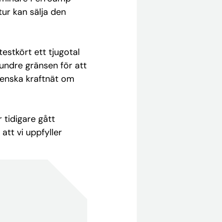
tur kan sälja den
stkört ett tjugotal
undre gränsen för att
venska kraftnät om
r tidigare gått
tt vi uppfyller