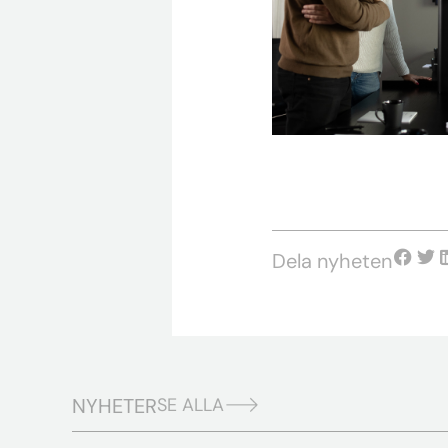
Dela nyheten
NYHETER
SE ALLA