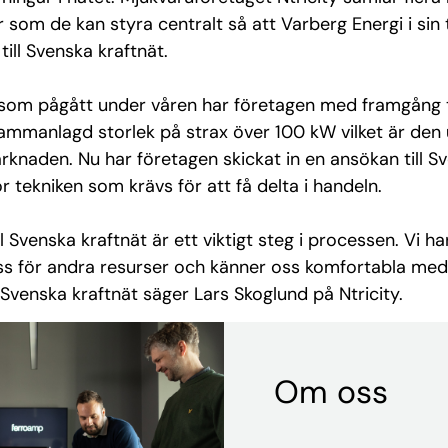
som de kan styra centralt så att Varberg Energi i sin 
ill Svenska kraftnät.
 som pågått under våren har företagen med framgång te
ammanlagd storlek på strax över 100 kW vilket är den 
rknaden. Nu har företagen skickat in en ansökan till S
ör tekniken som krävs för att få delta i handeln.
ll Svenska kraftnät
är ett viktigt steg i processen
.
Vi ha
 för andra resurser och känner oss komfortabla med a
v Svenska
k
raftnät säger Lars Skoglund på Ntricity.
Om oss