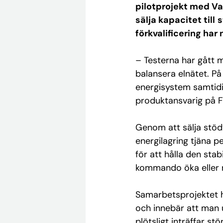
pilotprojekt med
Va
sälja kapacitet till
s
förkvalificering har 
– Testerna har gått 
balansera elnätet. På d
energisystem samtidi
produktansvarig på 
Genom att sälja stödt
energilagring tjäna p
för att hålla den sta
kommando öka eller m
Samarbetsprojektet 
och innebär att man 
plötsligt inträffar s