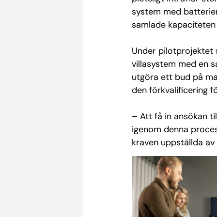
system med batterier 
samlade kapaciteten t
Under pilotprojektet
villasystem med en s
utgöra ett bud på ma
den förkvalificering f
–
Att få in ansökan ti
igenom denna process
kraven uppställda a