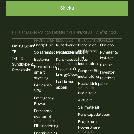
FERROAMP
NAVIGATION
KUNDSERVICE
INSTALLATÖR
OM OSS
PRODUKTER
RESURSER
INSTALLATIONSSTÖD
OM OSS
EnergyHub
Kunsdservice
Planera en
Om oss
Odlingsgatan
anläggning
7B
Solsträngsoptimerare
Nedladdningsbart
Nyheter &
Vid
insikter
174 53
Batterier
Kunskapsdatabas
installation
Sundbyberg,
ENERGYCLOUD
Karriär
Kontroll och
Logga in på
Stockholm
Support för
smart
Investor
EnergyCloud
installatörer
styrning
relations
Ladda ner
Nedladdningsbart
Ferroamp
appen
SÄLJSTÖD
V2X
Börja sälja
Emergency
Aktuellt
Power
Säljmaterial
Ferroamp-
Kunskapsdatabas
systemet
FUNKTIONER
Projektera
Elbilsladdning
PowerShare
LOGGA IN
Energidelning