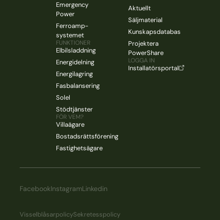
Emergency
Aktuellt
Power
Säljmaterial
Ferroamp-
Kunskapsdatabas
systemet
FUNKTIONER
Projektera
Elbilsladdning
PowerShare
LOGGA IN
Energidelning
Installatörsportal
Energilagring
Fasbalansering
Solel
Stödtjänster
FÖR VEM?
Villaägare
Bostadsrättsförening
Fastighetsägare
Facebook
Instagram
Linkedin
Visselblåsarpolicy
Sekretesspolicy