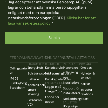
Jag accepterar att svenska Ferroamp AB (publ)
lagrar och behandlar mina personuppgifter i
enlighet med den europeiska
dataskyddsförordningen (GDPR).
Klicka här för att
läsa vår sekretesspolicy
.
*
FERROAMP
NAVIGATION
KUNDSERVICE
INSTALLATÖR
OM OSS
PRODUKTER
RESURSER
INSTALLATIONSSTÖD
OM OSS
EnergyHub
Kunsdservice
Planera en
Om oss
Odlingsgatan
anläggning
7B
Solsträngsoptimerare
Nedladdningsbart
Nyheter &
Vid
insikter
174 53
Batterier
Kunskapsdatabas
installation
Sundbyberg,
ENERGYCLOUD
Karriär
Kontroll och
Logga in på
Stockholm
Support för
smart
Investor
EnergyCloud
installatörer
styrning
relations
Ladda ner
Nedladdningsbart
Ferroamp
appen
SÄLJSTÖD
V2X
Börja sälja