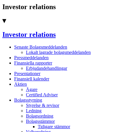
Investor relations
▾
Investor relations
Senaste Bolagsmeddelanden
Lokalt lagrade bolagsmeddelanden
Pressmeddelanden
Finansiella rapporter
Erbjudandehandlingar
Presentationer
Finansiell kalender
Aktien
Ägare
Certified Adviser
Bolagsstyrning
Styrelse & revisor
Ledning
Bolagsordning
Bolagsstämmor
Tidigare stämmor
Valberedning