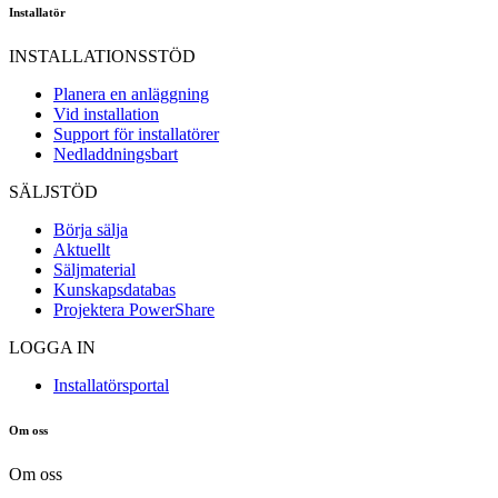
Installatör
INSTALLATIONSSTÖD
Planera en anläggning
Vid installation
Support för installatörer
Nedladdningsbart
SÄLJSTÖD
Börja sälja
Aktuellt
Säljmaterial
Kunskapsdatabas
Projektera PowerShare
LOGGA IN
Installatörsportal
Om oss
Om oss