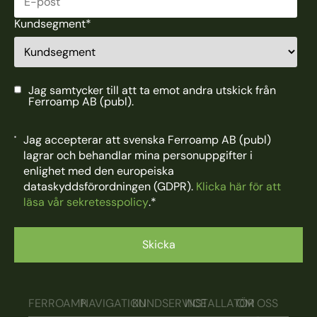
Kundsegment
*
Jag samtycker till att ta emot andra utskick från
Ferroamp AB (publ).
Jag accepterar att svenska Ferroamp AB (publ)
lagrar och behandlar mina personuppgifter i
enlighet med den europeiska
dataskyddsförordningen (GDPR).
Klicka här för att
läsa vår sekretesspolicy
.
*
FERROAMP
NAVIGATION
KUNDSERVICE
INSTALLATÖR
OM OSS