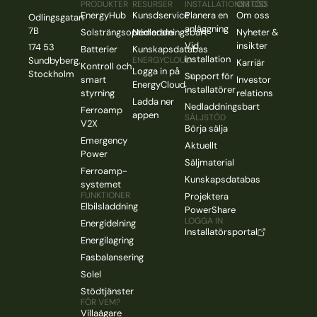
PRODUKTER
RESURSER
INSTALLATIONSSTÖD
OM OSS
EnergyHub
Kunsdservice
Planera en
Om oss
Odlingsgatan
anläggning
7B
Solsträngsoptimerare
Nedladdningsbart
Nyheter &
Vid
insikter
174 53
Batterier
Kunskapsdatabas
installation
Sundbyberg,
ENERGYCLOUD
Karriär
Kontroll och
Logga in på
Stockholm
Support för
smart
Investor
EnergyCloud
installatörer
styrning
relations
Ladda ner
Nedladdningsbart
Ferroamp
appen
SÄLJSTÖD
V2X
Börja sälja
Emergency
Aktuellt
Power
Säljmaterial
Ferroamp-
Kunskapsdatabas
systemet
FUNKTIONER
Projektera
Elbilsladdning
PowerShare
LOGGA IN
Energidelning
Installatörsportal
Energilagring
Fasbalansering
Solel
Stödtjänster
FÖR VEM?
Villaägare