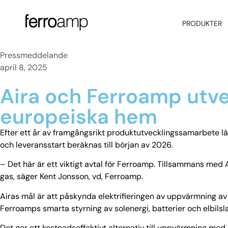
PRODUKTER
Pressmeddelande
april 8, 2025
Aira och Ferroamp utve
europeiska hem
Efter ett år av framgångsrikt produktutvecklingssamarbete lä
och leveransstart beräknas till början av 2026.
– Det här är ett viktigt avtal för Ferroamp. Tillsammans me
gas, säger Kent Jonsson, vd, Ferroamp.
Airas mål är att påskynda elektrifieringen av uppvärmning a
Ferroamps smarta styrning av solenergi, batterier och elbi
Det ger ett kostnadseffektivt alternativ till uppvärmning med f