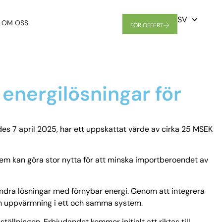
SV
OM OSS
FÖR OFFERT
energilösningar för
des 7 april 2025, har ett uppskattat värde av cirka 25 MSEK
tem kan göra stor nytta för att minska importberoendet av
ndra lösningar med förnybar energi. Genom att integrera
ch uppvärmning i ett och samma system.
tällningen. Erbjudandet kommer initialt att riktas till