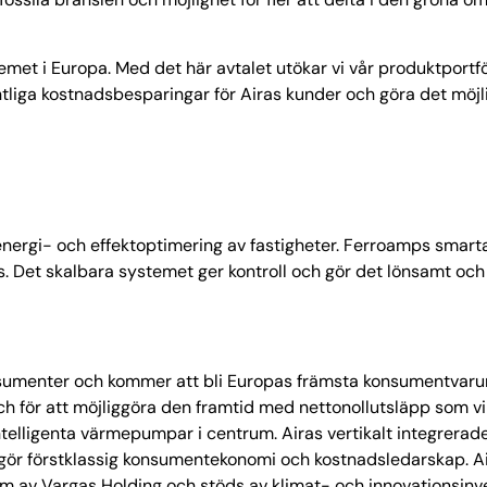
t i Europa. Med det här avtalet utökar vi vår produktportfö
tliga kostnadsbesparingar för Airas kunder och göra det möjlig
ergi- och effektoptimering av fastigheter. Ferroamps smarta 
. Det skalbara systemet ger kontroll och gör det lönsamt och 
konsumenter och kommer att bli Europas främsta konsumentvaru
 för att möjliggöra den framtid med nettonollutsläpp som vi 
telligenta värmepumpar i centrum. Airas vertikalt integrera
gör förstklassig konsumentekonomi och kostnadsledarskap. Air
lm av Vargas Holding och stöds av klimat- och innovationsinve