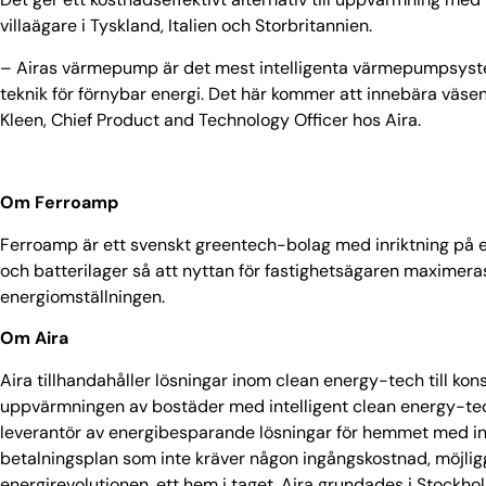
villaägare i Tyskland, Italien och Storbritannien.
– Airas värmepump är det mest intelligenta värmepumpsysteme
teknik för förnybar energi. Det här kommer att innebära väsen
Kleen, Chief Product and Technology Officer hos Aira.
Om Ferroamp
Ferroamp är ett svenskt greentech-bolag med inriktning på en
och batterilager så att nyttan för fastighetsägaren maximeras
energiomställningen.
Om Aira
Aira tillhandahåller lösningar inom clean energy-tech till 
uppvärmningen av bostäder med intelligent clean energy-tech
leverantör av energibesparande lösningar för hemmet med in
betalningsplan som inte kräver någon ingångskostnad, möjlig
energirevolutionen, ett hem i taget. Aira grundades i Stockho