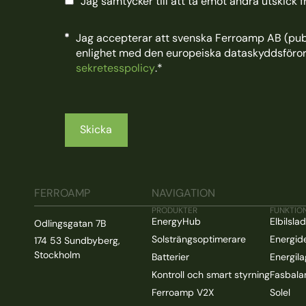
Jag samtycker till att ta emot andra utskick 
Jag accepterar att svenska Ferroamp AB (publ
enlighet med den europeiska dataskyddsföro
sekretesspolicy
.
*
FERROAMP
NAVIGATION
PRODUKTER
FUNKTIO
EnergyHub
Elbilsla
Odlingsgatan 7B
Solsträngsoptimerare
Energid
174 53 Sundbyberg,
Stockholm
Batterier
Energila
Kontroll och smart styrning
Fasbala
Ferroamp V2X
Solel