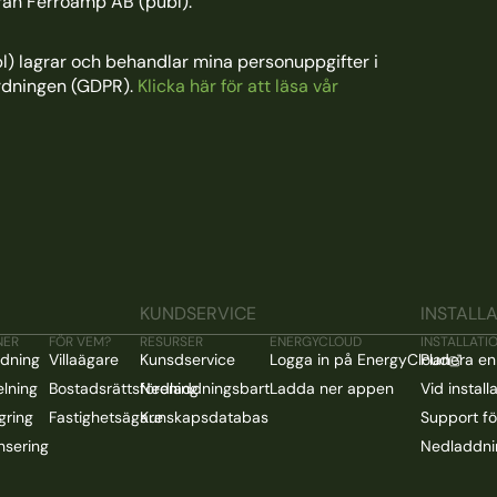
från Ferroamp AB (publ).
) lagrar och behandlar mina personuppgifter i
rdningen (GDPR).
Klicka här för att läsa vår
KUNDSERVICE
INSTALL
NER
FÖR VEM?
RESURSER
ENERGYCLOUD
INSTALLATI
ddning
Villaägare
Kunsdservice
Logga in på EnergyCloud
Planera en
elning
Bostadsrättsförening
Nedladdningsbart
Ladda ner appen
Vid install
gring
Fastighetsägare
Kunskapsdatabas
Support för
nsering
Nedladdni