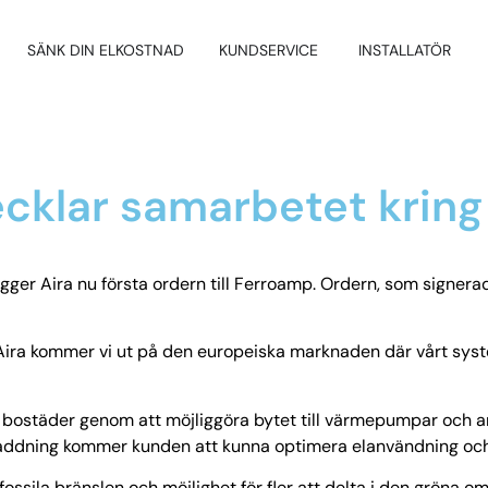
SÄNK DIN ELKOSTNAD
KUNDSERVICE
INSTALLATÖR
cklar samarbetet kring 
gger Aira nu första ordern till Ferroamp. Ordern, som signera
d Aira kommer vi ut på den europeiska marknaden där vårt sys
v bostäder genom att möjliggöra bytet till värmepumpar och a
lsladdning kommer kunden att kunna optimera elanvändning o
ossila bränslen och möjlighet för fler att delta i den gröna oms