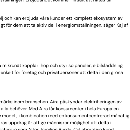
lj och kan erbjuda våra kunder ett komplett ekosystem av
t för dem att ta aktiv del i energiomställningen, säger Kaj af
mikronät kopplar ihop och styr solpaneler, elbilsladdning
enkelt för företag och privatpersoner att delta i den gröna
märke inom branschen. Aira påskyndar elektrifieringen av
alla behöver. Med Aira får konsumenter i hela Europa en
de modell, i kombination med en konsumentcentrerad månatlig
as uppdrag är att ge människor möjlighet att delta i
sterare som Altor, familjen Burda, Collaborative Fund,