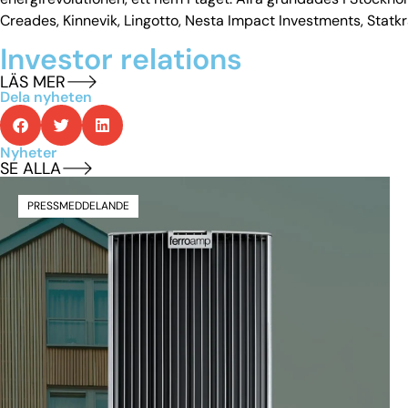
Creades, Kinnevik, Lingotto, Nesta Impact Investments, Statk
Investor relations
LÄS MER
Dela nyheten
Nyheter
SE ALLA
PRESSMEDDELANDE