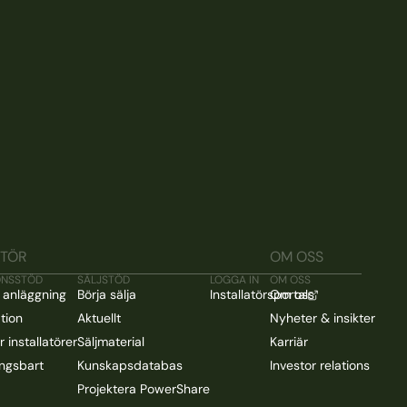
ATÖR
OM OSS
ONSSTÖD
SÄLJSTÖD
LOGGA IN
OM OSS
 anläggning
Börja sälja
Installatörsportal
Om oss
ation
Aktuellt
Nyheter & insikter
 installatörer
Säljmaterial
Karriär
ngsbart
Kunskapsdatabas
Investor relations
Projektera PowerShare