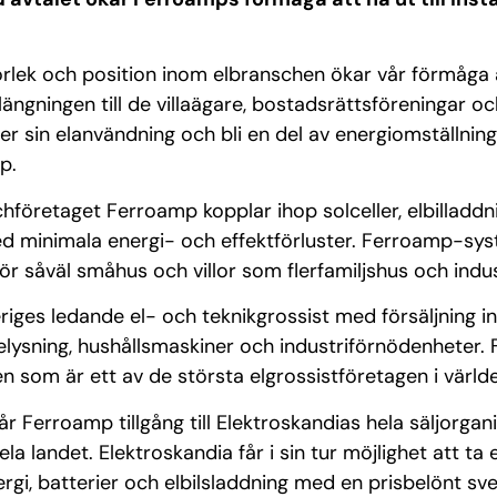
rlek och position inom elbranschen ökar vår förmåga at
rlängningen till de villaägare, bostadsrättsföreningar o
över sin elanvändning och bli en del av energiomställnin
p.
företaget Ferroamp kopplar ihop solceller, elbilladdni
d minimala energi- och effektförluster. Ferroamp-sys
 för såväl småhus och villor som flerfamiljshus och indus
riges ledande el- och teknikgrossist med försäljning 
elysning, hushållsmaskiner och industriförnödenheter. 
 som är ett av de största elgrossistföretagen i värld
Ferroamp tillgång till Elektroskandias hela säljorgan
a landet. Elektroskandia får i sin tur möjlighet att ta e
gi, batterier och elbilsladdning med en prisbelönt sve