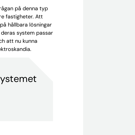
rfrågan på denna typ
re fastigheter. Att
på hållbara lösningar
h deras system passar
och att nu kunna
ektroskandia.
systemet