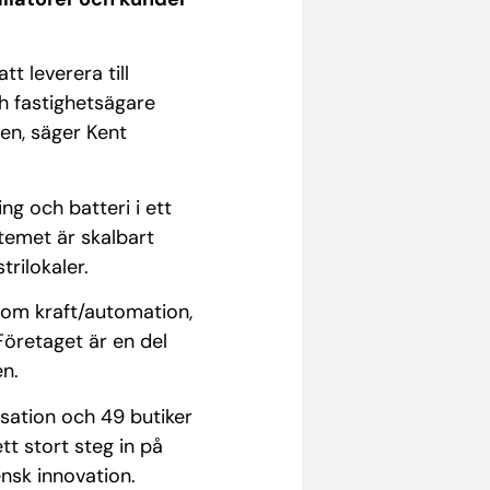
t leverera till
ch fastighetsägare
gen, säger Kent
ng och batteri i ett
temet är skalbart
trilokaler.
inom kraft/automation,
Företaget är en del
en.
isation och 49 butiker
tt stort steg in på
nsk innovation.