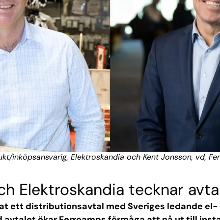
ukt/inköpsansvarig, Elektroskandia och Kent Jonsson, vd, F
h Elektroskandia tecknar avta
t ett distributionsavtal med Sveriges ledande el- 
 avtalet ökar Ferroamps förmåga att nå ut till inst