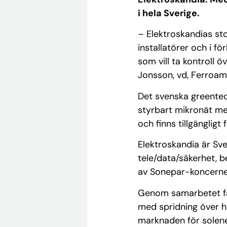
i hela Sverige.
– Elektroskandias sto
installatörer och i fö
som vill ta kontroll 
Jonsson, vd, Ferroam
Det svenska greentech
styrbart mikronät me
och finns tillgängligt
Elektroskandia är Sve
tele/data/säkerhet, b
av Sonepar-koncernen
Genom samarbetet får 
med spridning över hel
marknaden för solener