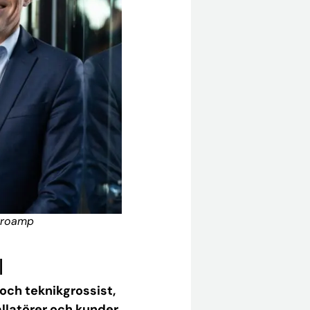
erroamp
l
och teknikgrossist,
allatörer och kunder