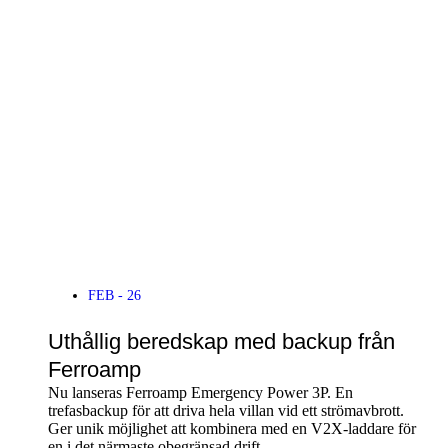
Klicka här
FEB - 26
Uthållig beredskap med backup från
Ferroamp
Nu lanseras Ferroamp Emergency Power 3P. En
trefasbackup för att driva hela villan vid ett strömavbrott.
Ger unik möjlighet att kombinera med en V2X-laddare för
en i det närmaste obegränsad drift.