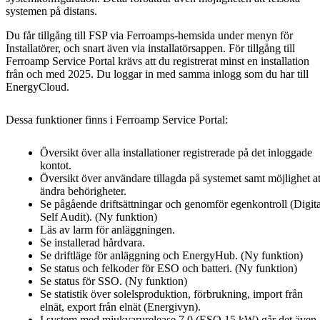
systemen på distans.
Du får tillgång till FSP via Ferroamps-hemsida under menyn för
Installatörer, och snart även via installatörsappen. För tillgång till
Ferroamp Service Portal krävs att du registrerat minst en installation
från och med 2025. Du loggar in med samma inlogg som du har till
EnergyCloud.
Dessa funktioner finns i Ferroamp Service Portal:
Översikt över alla installationer registrerade på det inloggade
kontot.
Översikt över användare tillagda på systemet samt möjlighet at
ändra behörigheter.
Se pågående driftsättningar och genomför egenkontroll (Digita
Self Audit). (Ny funktion)
Läs av larm för anläggningen.
Se installerad hårdvara.
Se driftläge för anläggning och EnergyHub. (Ny funktion)
Se status och felkoder för ESO och batteri. (Ny funktion)
Se status för SSO. (Ny funktion)
Se statistik över solelsproduktion, förbrukning, import från
elnät, export från elnät (Energivyn).
I system med mjukvarurelease 7.0 (ESO 15 kW) går det även