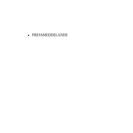
Se alla
PRESSMEDDELANDE
Klicka här