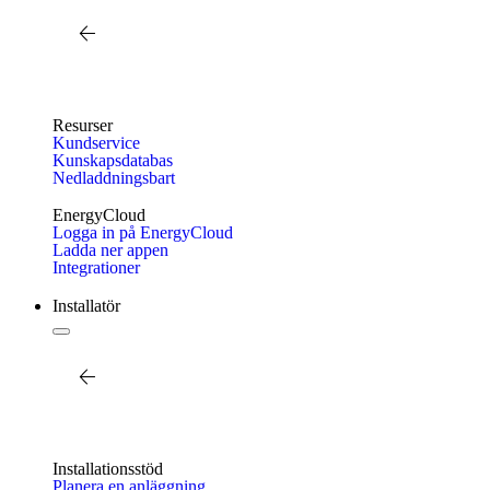
Tillbaka
Kundservice
Resurser
Kundservice
Kunskapsdatabas
Nedladdningsbart
EnergyCloud
Logga in på EnergyCloud
Ladda ner appen
Integrationer
Installatör
Tillbaka
Aktuellt
Installationsstöd
Planera en anläggning