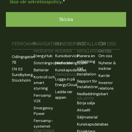
läsa vår sekretesspolicy
.
*
FERROAMP
NAVIGATION
KUNDSERVICE
INSTALLATÖR
OM OSS
PRODUKTER
RESURSER
INSTALLATIONSSTÖD
OM OSS
EnergyHub
Kunsdservice
Planera en
Om oss
Odlingsgatan
anläggning
7B
Solsträngsoptimerare
Nedladdningsbart
Nyheter &
Vid
insikter
174 53
Batterier
Kunskapsdatabas
installation
Sundbyberg,
ENERGYCLOUD
Karriär
Kontroll och
Logga in på
Stockholm
Support för
smart
Investor
EnergyCloud
installatörer
styrning
relations
Ladda ner
Nedladdningsbart
Ferroamp
appen
SÄLJSTÖD
V2X
Börja sälja
Emergency
Aktuellt
Power
Säljmaterial
Ferroamp-
Kunskapsdatabas
systemet
FUNKTIONER
Projektera