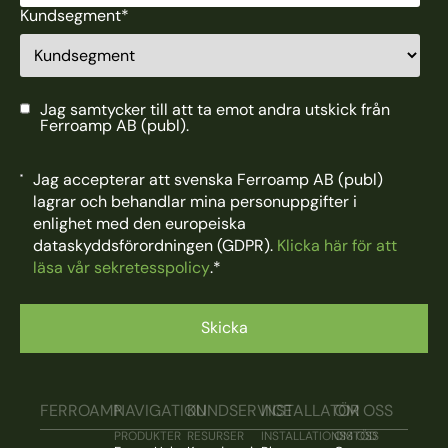
Kundsegment
*
Jag samtycker till att ta emot andra utskick från
Ferroamp AB (publ).
Jag accepterar att svenska Ferroamp AB (publ)
lagrar och behandlar mina personuppgifter i
enlighet med den europeiska
dataskyddsförordningen (GDPR).
Klicka här för att
läsa vår sekretesspolicy
.
*
FERROAMP
NAVIGATION
KUNDSERVICE
INSTALLATÖR
OM OSS
PRODUKTER
RESURSER
INSTALLATIONSSTÖD
OM OSS