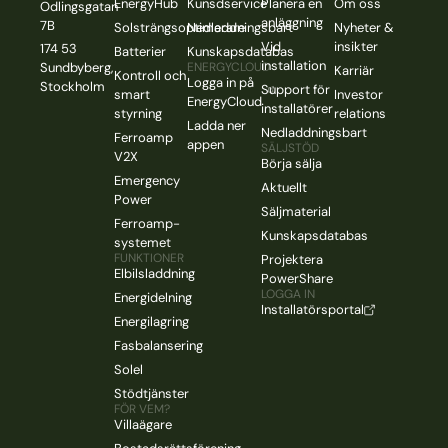
EnergyHub
Kunsdservice
Planera en
Om oss
Odlingsgatan
anläggning
7B
Solsträngsoptimerare
Nedladdningsbart
Nyheter &
Vid
insikter
174 53
Batterier
Kunskapsdatabas
installation
Sundbyberg,
ENERGYCLOUD
Karriär
Kontroll och
Logga in på
Stockholm
Support för
smart
Investor
EnergyCloud
installatörer
styrning
relations
Ladda ner
Nedladdningsbart
Ferroamp
appen
SÄLJSTÖD
V2X
Börja sälja
Emergency
Aktuellt
Power
Säljmaterial
Ferroamp-
Kunskapsdatabas
systemet
FUNKTIONER
Projektera
Elbilsladdning
PowerShare
LOGGA IN
Energidelning
Installatörsportal
Energilagring
Fasbalansering
Solel
Stödtjänster
FÖR VEM?
Villaägare