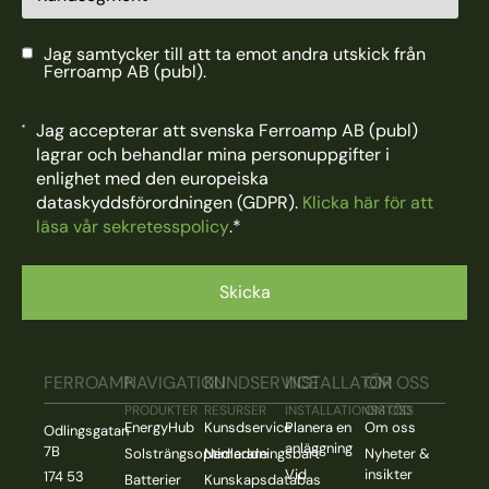
Jag samtycker till att ta emot andra utskick från
Ferroamp AB (publ).
Jag accepterar att svenska Ferroamp AB (publ)
lagrar och behandlar mina personuppgifter i
enlighet med den europeiska
dataskyddsförordningen (GDPR).
Klicka här för att
läsa vår sekretesspolicy
.
*
FERROAMP
NAVIGATION
KUNDSERVICE
INSTALLATÖR
OM OSS
PRODUKTER
RESURSER
INSTALLATIONSSTÖD
OM OSS
EnergyHub
Kunsdservice
Planera en
Om oss
Odlingsgatan
anläggning
7B
Solsträngsoptimerare
Nedladdningsbart
Nyheter &
Vid
insikter
174 53
Batterier
Kunskapsdatabas