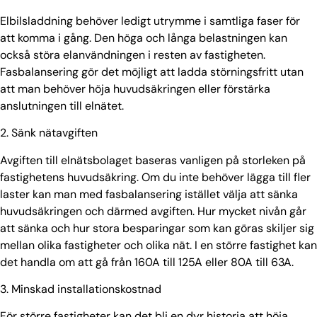
Elbilsladdning behöver ledigt utrymme i samtliga faser för
att komma i gång. Den höga och långa belastningen kan
också störa elanvändningen i resten av fastigheten.
Fasbalansering gör det möjligt att ladda störningsfritt utan
att man behöver höja huvudsäkringen eller förstärka
anslutningen till elnätet.
2.
Sänk nätavgiften
Avgiften till elnätsbolaget baseras vanligen på storleken på
fastighetens huvudsäkring. Om du inte behöver lägga till fler
laster kan man med fasbalansering istället välja att sänka
huvudsäkringen och därmed avgiften. Hur mycket nivån går
att sänka och hur stora besparingar som kan göras skiljer sig
mellan olika fastigheter och olika nät. I en större fastighet kan
det handla om att gå från 160A till 125A eller 80A till 63A.
3.
Minskad installationskostnad
För större fastigheter kan det bli en dyr historia att höja