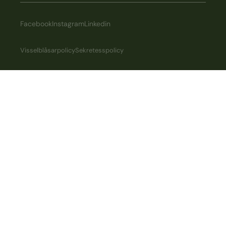
Facebook
Instagram
Linkedin
Visselblåsarpolicy
Sekretesspolicy