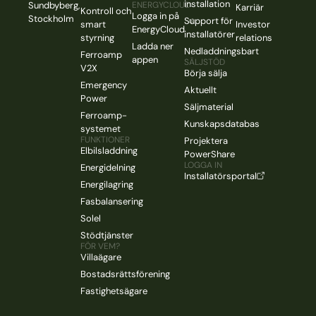
installation
Sundbyberg,
ENERGYCLOUD
Karriär
Kontroll och
Logga in på
Stockholm
Support för
smart
Investor
EnergyCloud
installatörer
styrning
relations
Ladda ner
Nedladdningsbart
Ferroamp
appen
SÄLJSTÖD
V2X
Börja sälja
Emergency
Aktuellt
Power
Säljmaterial
Ferroamp-
Kunskapsdatabas
systemet
FUNKTIONER
Projektera
Elbilsladdning
PowerShare
LOGGA IN
Energidelning
Installatörsportal
Energilagring
Fasbalansering
Solel
Stödtjänster
FÖR VEM?
Villaägare
Bostadsrättsförening
Fastighetsägare