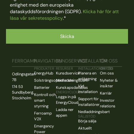
enlighet med den europeiska
dataskyddsförordningen (GDPR).
Klicka här för att
läsa vår sekretesspolicy
.
*
FERROAMP
NAVIGATION
KUNDSERVICE
INSTALLATÖR
OM OSS
PRODUKTER
RESURSER
INSTALLATIONSSTÖD
OM OSS
EnergyHub
Kunsdservice
Planera en
Om oss
Odlingsgatan
anläggning
7B
Solsträngsoptimerare
Nedladdningsbart
Nyheter &
Vid
insikter
174 53
Batterier
Kunskapsdatabas
installation
Sundbyberg,
ENERGYCLOUD
Karriär
Kontroll och
Logga in på
Stockholm
Support för
smart
Investor
EnergyCloud
installatörer
styrning
relations
Ladda ner
Nedladdningsbart
Ferroamp
appen
SÄLJSTÖD
V2X
Börja sälja
Emergency
Aktuellt
Power