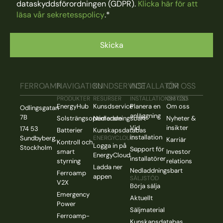
dataskyddsförordningen (GDPR).
Klicka här för att
läsa vår sekretesspolicy
.
*
FERROAMP
NAVIGATION
KUNDSERVICE
INSTALLATÖR
OM OSS
PRODUKTER
RESURSER
INSTALLATIONSSTÖD
OM OSS
EnergyHub
Kunsdservice
Planera en
Om oss
Odlingsgatan
anläggning
7B
Solsträngsoptimerare
Nedladdningsbart
Nyheter &
Vid
insikter
174 53
Batterier
Kunskapsdatabas
installation
Sundbyberg,
ENERGYCLOUD
Karriär
Kontroll och
Logga in på
Stockholm
Support för
smart
Investor
EnergyCloud
installatörer
styrning
relations
Ladda ner
Nedladdningsbart
Ferroamp
appen
SÄLJSTÖD
V2X
Börja sälja
Emergency
Aktuellt
Power
Säljmaterial
Ferroamp-
Kunskapsdatabas