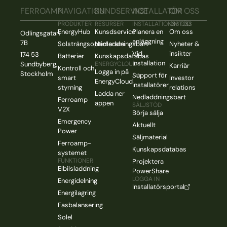
FERROAMP
NAVIGATION
KUNDSERVICE
INSTALLATÖR
OM OSS
PRODUKTER
RESURSER
INSTALLATIONSSTÖD
OM OSS
EnergyHub
Kunsdservice
Planera en
Om oss
Odlingsgatan
anläggning
7B
Solsträngsoptimerare
Nedladdningsbart
Nyheter &
Vid
insikter
174 53
Batterier
Kunskapsdatabas
installation
Sundbyberg,
ENERGYCLOUD
Karriär
Kontroll och
Logga in på
Stockholm
Support för
smart
Investor
EnergyCloud
installatörer
styrning
relations
Ladda ner
Nedladdningsbart
Ferroamp
appen
SÄLJSTÖD
V2X
Börja sälja
Emergency
Aktuellt
Power
Säljmaterial
Ferroamp-
Kunskapsdatabas
systemet
FUNKTIONER
Projektera
Elbilsladdning
PowerShare
LOGGA IN
Energidelning
Installatörsportal
Energilagring
Fasbalansering
Solel