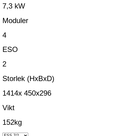
7,3 kW
Moduler
4
ESO
2
Storlek (HxBxD)
1414x 450x296
Vikt
152kg