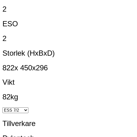
2
ESO
2
Storlek (HxBxD)
822x 450x296
Vikt
82kg
Tillverkare