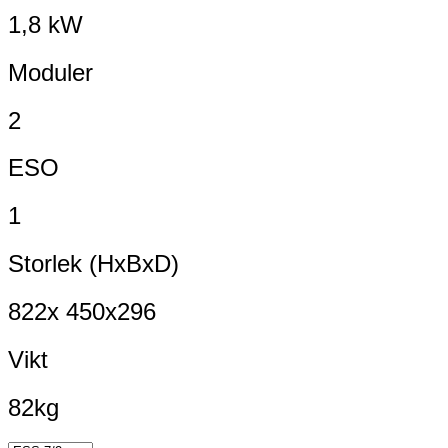
1,8 kW
Moduler
2
ESO
1
Storlek (HxBxD)
822x 450x296
Vikt
82kg