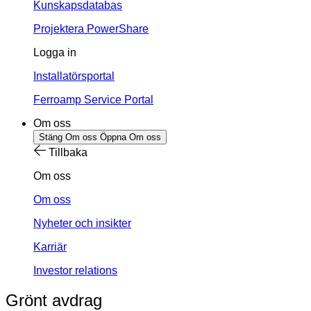
Kunskapsdatabas
Projektera PowerShare
Logga in
Installatörsportal
Ferroamp Service Portal
Om oss
Stäng Om oss
Öppna Om oss
Tillbaka
Om oss
Om oss
Nyheter och insikter
Karriär
Investor relations
Grönt avdrag