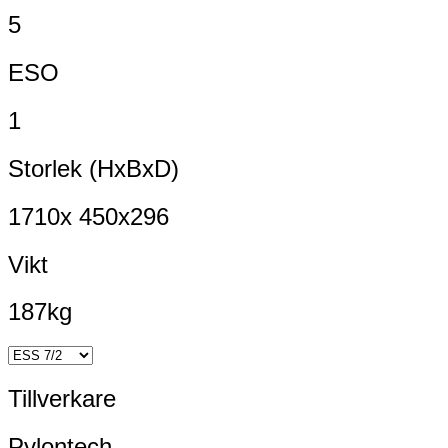
5
ESO
1
Storlek (HxBxD)
1710x 450x296
Vikt
187kg
Tillverkare
Pylontech