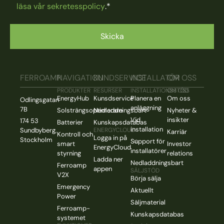
läsa vår sekretesspolicy
.
*
FERROAMP
NAVIGATION
KUNDSERVICE
INSTALLATÖR
OM OSS
PRODUKTER
RESURSER
INSTALLATIONSSTÖD
OM OSS
EnergyHub
Kunsdservice
Planera en
Om oss
Odlingsgatan
anläggning
7B
Solsträngsoptimerare
Nedladdningsbart
Nyheter &
Vid
insikter
174 53
Batterier
Kunskapsdatabas
installation
Sundbyberg,
ENERGYCLOUD
Karriär
Kontroll och
Logga in på
Stockholm
Support för
smart
Investor
EnergyCloud
installatörer
styrning
relations
Ladda ner
Nedladdningsbart
Ferroamp
appen
SÄLJSTÖD
V2X
Börja sälja
Emergency
Aktuellt
Power
Säljmaterial
Ferroamp-
Kunskapsdatabas
systemet